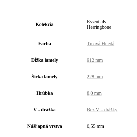
Essentials
Kolekcia
Herringbone
Farba
Tmavá Hnedá
Dĺžka lamely
912 mm
Šírka lamely
228 mm
Hrúbka
8,0 mm
V - drážka
Bez V – drážky
Nášľapná vrstva
0,55 mm