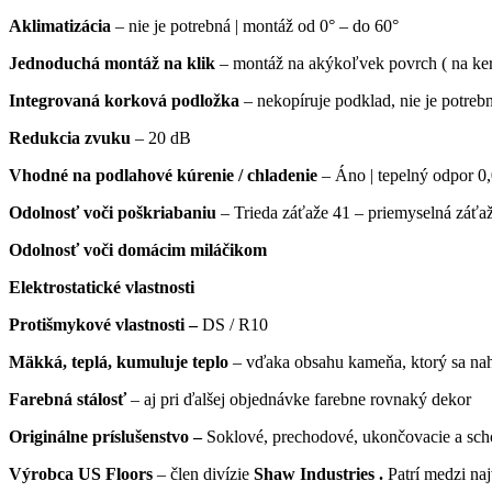
Aklimatizácia
– nie je potrebná | montáž od 0° – do 60°
Jednoduchá montáž na klik
– montáž na akýkoľvek povrch ( na ker
Integrovaná korková podložka
– nekopíruje podklad, nie je potreb
Redukcia zvuku
– 20 dB
Vhodné na podlahové kúrenie / chladenie
– Áno | tepelný odpor 
Odolnosť voči poškriabaniu
– Trieda záťaže 41 – priemyselná záťaž
Odolnosť voči domácim miláčikom
Elektrostatické vlastnosti
Protišmykové vlastnosti –
DS / R10
Mäkká, teplá, kumuluje teplo
– vďaka obsahu kameňa, ktorý sa nahr
Farebná stálosť
– aj pri ďalšej objednávke farebne rovnaký dekor
Originálne príslušenstvo –
Soklové, prechodové, ukončovacie a sch
Výrobca US Floors
– člen divízie
Shaw Industries .
Patrí medzi na