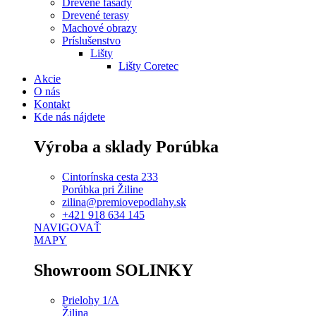
Drevené fasády
Drevené terasy
Machové obrazy
Príslušenstvo
Lišty
Lišty Coretec
Akcie
O nás
Kontakt
Kde nás nájdete
Výroba a sklady Porúbka
Cintorínska cesta 233
Porúbka pri Žiline
zilina@premiovepodlahy.sk
+421 918 634 145
NAVIGOVAŤ
MAPY
Showroom SOLINKY
Prielohy 1/A
Žilina