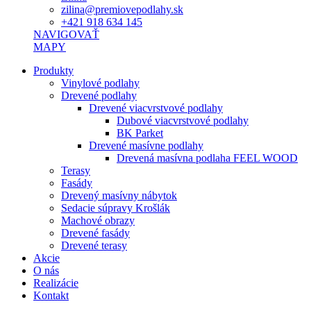
zilina@premiovepodlahy.sk
+421 918 634 145
NAVIGOVAŤ
MAPY
Produkty
Vinylové podlahy
Drevené podlahy
Drevené viacvrstvové podlahy
Dubové viacvrstvové podlahy
BK Parket
Drevené masívne podlahy
Drevená masívna podlaha FEEL WOOD
Terasy
Fasády
Drevený masívny nábytok
Sedacie súpravy Krošlák
Machové obrazy
Drevené fasády
Drevené terasy
Akcie
O nás
Realizácie
Kontakt