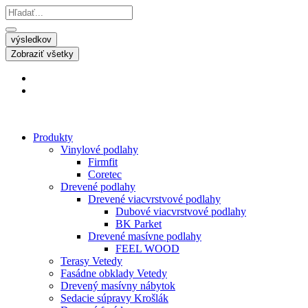
výsledkov
Zobraziť všetky
Produkty
Vinylové podlahy
Firmfit
Coretec
Drevené podlahy
Drevené viacvrstvové podlahy
Dubové viacvrstvové podlahy
BK Parket
Drevené masívne podlahy
FEEL WOOD
Terasy Vetedy
Fasádne obklady Vetedy
Drevený masívny nábytok
Sedacie súpravy Krošlák