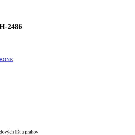
H-2486
GBONE
dových líšt a prahov