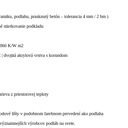
amiku, podlahu, prasknutý betón – tolerancia 4 mm / 2 bm )
né stierkovanie podkladu
0,066 K/W m2
 | dvojitá akrylová vrstva s korundom
ieva z priestorovej teploty
odové lišty v podobnom farebnom prevedení ako podlaha
jvýznamnejších výrobcov podláh na svete.