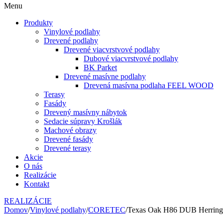
Menu
Produkty
Vinylové podlahy
Drevené podlahy
Drevené viacvrstvové podlahy
Dubové viacvrstvové podlahy
BK Parket
Drevené masívne podlahy
Drevená masívna podlaha FEEL WOOD
Terasy
Fasády
Drevený masívny nábytok
Sedacie súpravy Krošlák
Machové obrazy
Drevené fasády
Drevené terasy
Akcie
O nás
Realizácie
Kontakt
REALIZÁCIE
Domov
/
Vinylové podlahy
/
CORETEC
/
Texas Oak H86 DUB Herrin