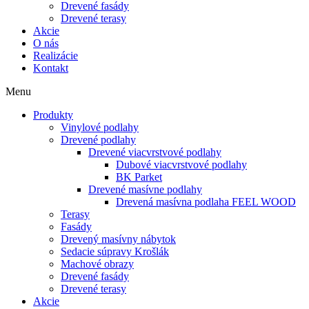
Drevené fasády
Drevené terasy
Akcie
O nás
Realizácie
Kontakt
Menu
Produkty
Vinylové podlahy
Drevené podlahy
Drevené viacvrstvové podlahy
Dubové viacvrstvové podlahy
BK Parket
Drevené masívne podlahy
Drevená masívna podlaha FEEL WOOD
Terasy
Fasády
Drevený masívny nábytok
Sedacie súpravy Krošlák
Machové obrazy
Drevené fasády
Drevené terasy
Akcie