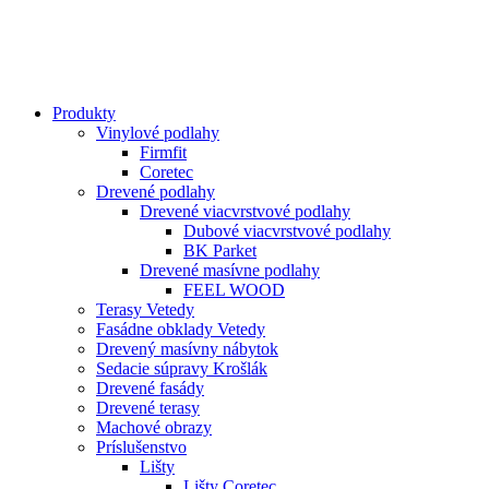
Produkty
Vinylové podlahy
Firmfit
Coretec
Drevené podlahy
Drevené viacvrstvové podlahy
Dubové viacvrstvové podlahy
BK Parket
Drevené masívne podlahy
FEEL WOOD
Terasy Vetedy
Fasádne obklady Vetedy
Drevený masívny nábytok
Sedacie súpravy Krošlák
Drevené fasády
Drevené terasy
Machové obrazy
Príslušenstvo
Lišty
Lišty Coretec