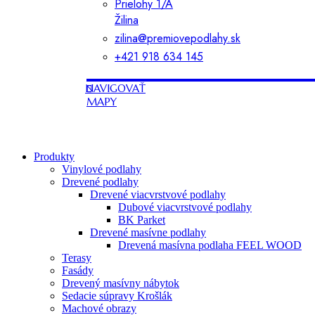
Prielohy 1/A
Žilina
zilina@premiovepodlahy.sk
+421 918 634 145
NAVIGOVAŤ
MAPY
Produkty
Vinylové podlahy
Drevené podlahy
Drevené viacvrstvové podlahy
Dubové viacvrstvové podlahy
BK Parket
Drevené masívne podlahy
Drevená masívna podlaha FEEL WOOD
Terasy
Fasády
Drevený masívny nábytok
Sedacie súpravy Krošlák
Machové obrazy