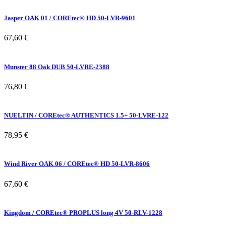
Jasper OAK 01 / COREtec® HD 50-LVR-9601
67,60
€
Munster 88 Oak DUB 50-LVRE-2388
76,80
€
NUELTIN / COREtec® AUTHENTICS 1.5+ 50-LVRE-122
78,95
€
Wind River OAK 06 / COREtec® HD 50-LVR-8606
67,60
€
Kingdom / COREtec® PROPLUS long 4V 50-RLV-1228