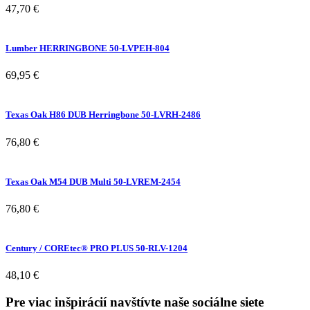
47,70
€
Lumber HERRINGBONE 50-LVPEH-804
69,95
€
Texas Oak H86 DUB Herringbone 50-LVRH-2486
76,80
€
Texas Oak M54 DUB Multi 50-LVREM-2454
76,80
€
Century / COREtec® PRO PLUS 50-RLV-1204
48,10
€
Pre viac inšpirácií navštívte naše sociálne siete