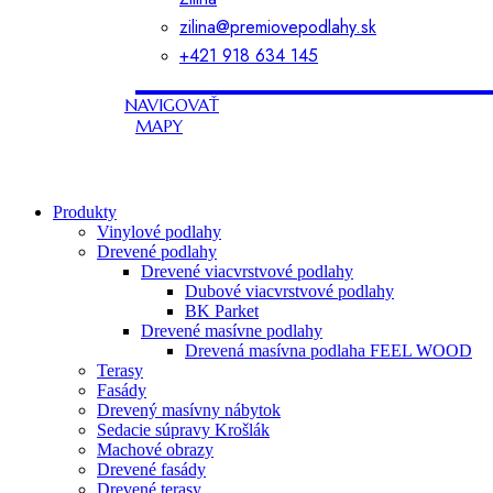
zilina@premiovepodlahy.sk
+421 918 634 145
NAVIGOVAŤ
MAPY
Produkty
Vinylové podlahy
Drevené podlahy
Drevené viacvrstvové podlahy
Dubové viacvrstvové podlahy
BK Parket
Drevené masívne podlahy
Drevená masívna podlaha FEEL WOOD
Terasy
Fasády
Drevený masívny nábytok
Sedacie súpravy Krošlák
Machové obrazy
Drevené fasády
Drevené terasy