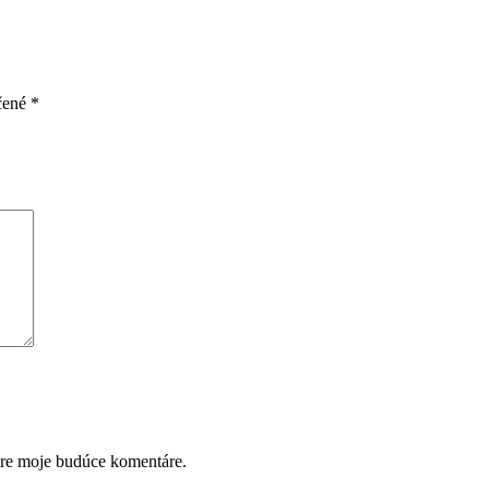
čené
*
pre moje budúce komentáre.