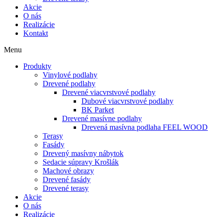
Akcie
O nás
Realizácie
Kontakt
Menu
Produkty
Vinylové podlahy
Drevené podlahy
Drevené viacvrstvové podlahy
Dubové viacvrstvové podlahy
BK Parket
Drevené masívne podlahy
Drevená masívna podlaha FEEL WOOD
Terasy
Fasády
Drevený masívny nábytok
Sedacie súpravy Krošlák
Machové obrazy
Drevené fasády
Drevené terasy
Akcie
O nás
Realizácie