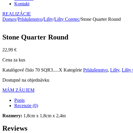
Kontakt
REALIZÁCIE
Domov
/
Príslušenstvo
/
Lišty
/
Lišty Coretec
/
Stone Quarter Round
Stone Quarter Round
22,99
€
Cena za kus
Katalógové číslo
70 SQR3.....X
Kategórie
Príslušenstvo
,
Lišty
,
Lišty
Dostupné na objednávku
MÁM ZÁUJEM
Popis
Recenzie (0)
Rozmery:
1,8cm x 1,8cm x 2,4m
Reviews