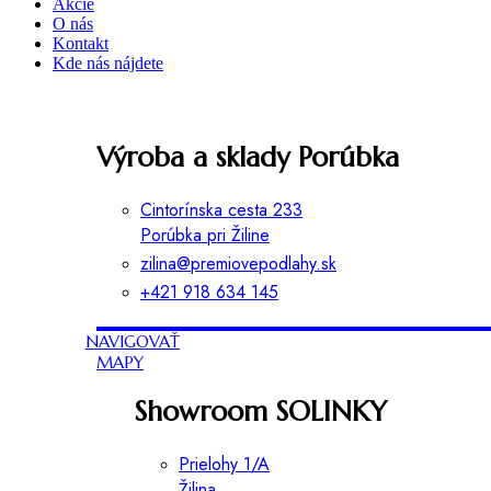
Akcie
O nás
Kontakt
Kde nás nájdete
Výroba a sklady Porúbka
Cintorínska cesta 233
Porúbka pri Žiline
zilina@premiovepodlahy.sk
+421 918 634 145
NAVIGOVAŤ
MAPY
Showroom SOLINKY
Prielohy 1/A
Žilina