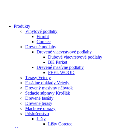
Produkty
Vinylové podlahy
Firmfit
Coretec
Drevené podlahy
Drevené viacvrstvové podlahy
Dubové viacvrstvové podlahy
BK Parket
Drevené masívne podlahy
FEEL WOOD
Terasy Vetedy
Fasádne obklady Vetedy
Drevený masívny nábytok
Sedacie súpravy Krošlák
Drevené fasády
Drevené terasy
Machové obrazy
Príslušenstvo
Lišty
Lišty Coretec