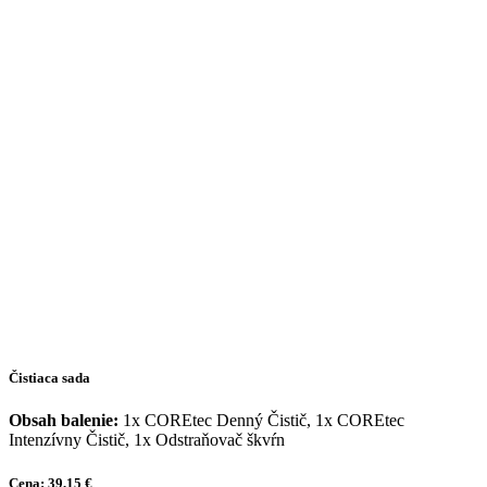
Čistiaca sada
Obsah balenie:
1x COREtec Denný Čistič, 1x COREtec
Intenzívny Čistič, 1x Odstraňovač škvŕn
Cena: 39,15 €