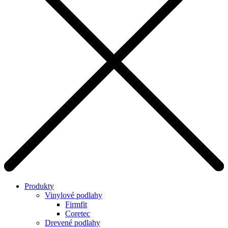
Produkty
Vinylové podlahy
Firmfit
Coretec
Drevené podlahy