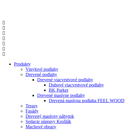
Produkty
Vinylové podlahy
Drevené podlahy
Drevené viacvrstvové podlahy
Dubové viacvrstvové podlahy
BK Parket
Drevené masívne podlahy
Drevená masívna podlaha FEEL WOOD
Terasy
Fasády
Drevený masívny nábytok
Sedacie súpravy Krošlák
Machové obrazy