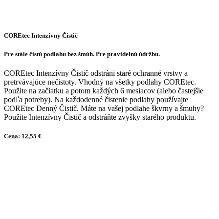
COREtec Intenzívny Čistič
Pre stále čistú podlahu bez šmúh. Pre pravidelnú údržbu.
COREtec Intenzívny Čistič odstráni staré ochranné vrstvy a
pretrvávajúce nečistoty. Vhodný na všetky podlahy COREtec.
Použite na začiatku a potom každých 6 mesiacov (alebo častejšie
podľa potreby). Na každodenné čistenie podlahy používajte
COREtec Denný Čistič. Máte na vašej podlahe škvrny a šmuhy?
Použite Intenzívny Čistič a odstráňte zvyšky starého produktu.
Cena: 12,55 €