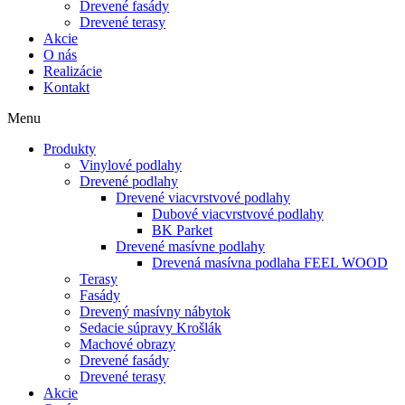
Drevené fasády
Drevené terasy
Akcie
O nás
Realizácie
Kontakt
Menu
Produkty
Vinylové podlahy
Drevené podlahy
Drevené viacvrstvové podlahy
Dubové viacvrstvové podlahy
BK Parket
Drevené masívne podlahy
Drevená masívna podlaha FEEL WOOD
Terasy
Fasády
Drevený masívny nábytok
Sedacie súpravy Krošlák
Machové obrazy
Drevené fasády
Drevené terasy
Akcie