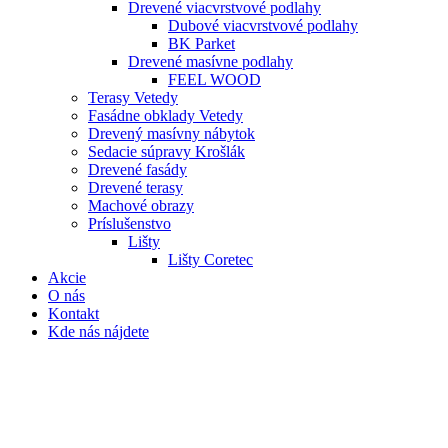
Drevené viacvrstvové podlahy
Dubové viacvrstvové podlahy
BK Parket
Drevené masívne podlahy
FEEL WOOD
Terasy Vetedy
Fasádne obklady Vetedy
Drevený masívny nábytok
Sedacie súpravy Krošlák
Drevené fasády
Drevené terasy
Machové obrazy
Príslušenstvo
Lišty
Lišty Coretec
Akcie
O nás
Kontakt
Kde nás nájdete