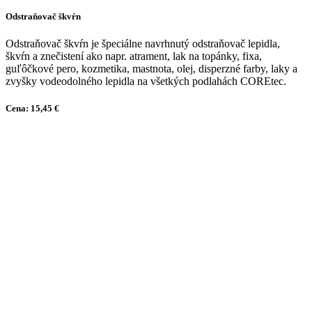
Odstraňovač škvŕn
Odstraňovač škvŕn je špeciálne navrhnutý odstraňovač lepidla,
škvŕn a znečistení ako napr. atrament, lak na topánky, fixa,
guľôčkové pero, kozmetika, mastnota, olej, disperzné farby, laky a
zvyšky vodeodolného lepidla na všetkých podlahách COREtec.
Cena: 15,45 €