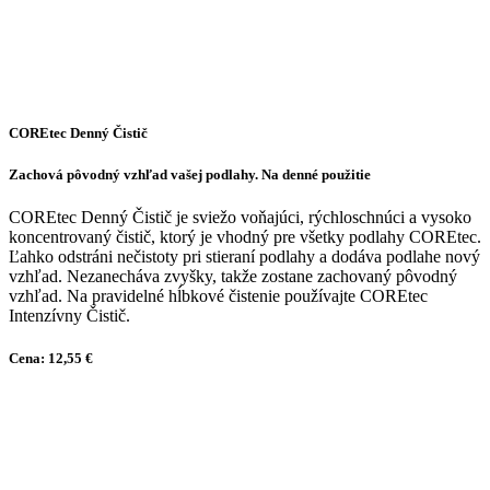
COREtec Denný Čistič
Zachová pôvodný vzhľad vašej podlahy. Na denné použitie
COREtec Denný Čistič je sviežo voňajúci, rýchloschnúci a vysoko
koncentrovaný čistič, ktorý je vhodný pre všetky podlahy COREtec.
Ľahko odstráni nečistoty pri stieraní podlahy a dodáva podlahe nový
vzhľad. Nezanecháva zvyšky, takže zostane zachovaný pôvodný
vzhľad. Na pravidelné hĺbkové čistenie používajte COREtec
Intenzívny Čistič.
Cena: 12,55 €