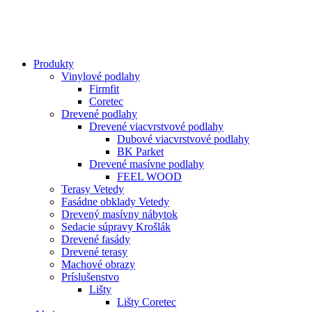
Produkty
Vinylové podlahy
Firmfit
Coretec
Drevené podlahy
Drevené viacvrstvové podlahy
Dubové viacvrstvové podlahy
BK Parket
Drevené masívne podlahy
FEEL WOOD
Terasy Vetedy
Fasádne obklady Vetedy
Drevený masívny nábytok
Sedacie súpravy Krošlák
Drevené fasády
Drevené terasy
Machové obrazy
Príslušenstvo
Lišty
Lišty Coretec