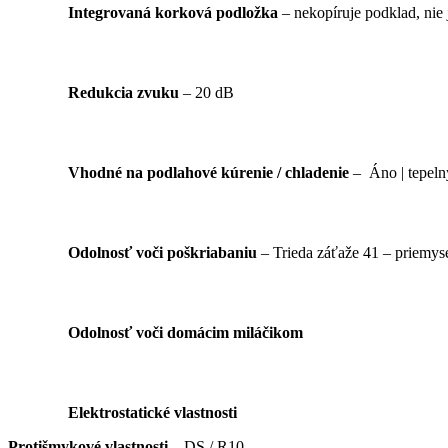
Integrovaná korková podložka
– nekopíruje podklad, nie 
Redukcia zvuku
– 20 dB
Vhodné na podlahové kúrenie / chladenie
– Áno | tepel
Odolnosť voči poškriabaniu
– Trieda záťaže 41 – priemyse
Odolnosť voči domácim miláčikom
Elektrostatické vlastnosti
Protišmykové vlastnosti –
DS / R10