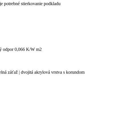
je potrebné stierkovanie podkladu
ný odpor 0,066 K/W m2
lná záťaž | dvojitá akrylová vrstva s korundom