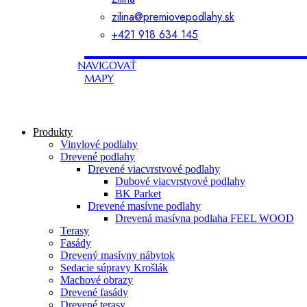
zilina@premiovepodlahy.sk
+421 918 634 145
NAVIGOVAŤ
MAPY
Produkty
Vinylové podlahy
Drevené podlahy
Drevené viacvrstvové podlahy
Dubové viacvrstvové podlahy
BK Parket
Drevené masívne podlahy
Drevená masívna podlaha FEEL WOOD
Terasy
Fasády
Drevený masívny nábytok
Sedacie súpravy Krošlák
Machové obrazy
Drevené fasády
Drevené terasy