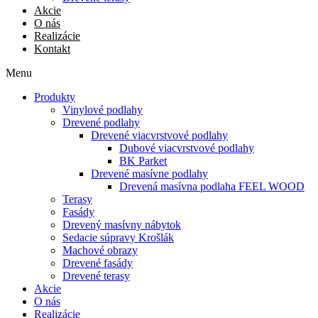
Akcie
O nás
Realizácie
Kontakt
Menu
Produkty
Vinylové podlahy
Drevené podlahy
Drevené viacvrstvové podlahy
Dubové viacvrstvové podlahy
BK Parket
Drevené masívne podlahy
Drevená masívna podlaha FEEL WOOD
Terasy
Fasády
Drevený masívny nábytok
Sedacie súpravy Krošlák
Machové obrazy
Drevené fasády
Drevené terasy
Akcie
O nás
Realizácie