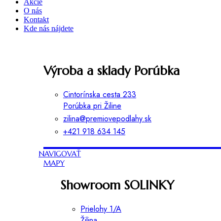
Akcie
O nás
Kontakt
Kde nás nájdete
Výroba a sklady Porúbka
Cintorínska cesta 233
Porúbka pri Žiline
zilina@premiovepodlahy.sk
+421 918 634 145
NAVIGOVAŤ
MAPY
Showroom SOLINKY
Prielohy 1/A
Žilina