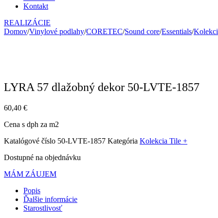
Kontakt
REALIZÁCIE
Domov
/
Vinylové podlahy
/
CORETEC
/
Sound core
/
Essentials
/
Kolekci
LYRA 57 dlažobný dekor 50-LVTE-1857
60,40
€
Cena s dph za m2
Katalógové číslo
50-LVTE-1857
Kategória
Kolekcia Tile +
Dostupné na objednávku
MÁM ZÁUJEM
Popis
Ďalšie informácie
Starostlivosť