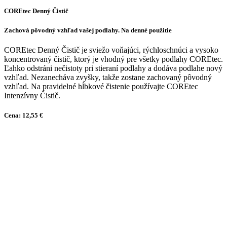
COREtec Denný Čistič
Zachová pôvodný vzhľad vašej podlahy. Na denné použitie
COREtec Denný Čistič je sviežo voňajúci, rýchloschnúci a vysoko
koncentrovaný čistič, ktorý je vhodný pre všetky podlahy COREtec.
Ľahko odstráni nečistoty pri stieraní podlahy a dodáva podlahe nový
vzhľad. Nezanecháva zvyšky, takže zostane zachovaný pôvodný
vzhľad. Na pravidelné hĺbkové čistenie používajte COREtec
Intenzívny Čistič.
Cena: 12,55 €