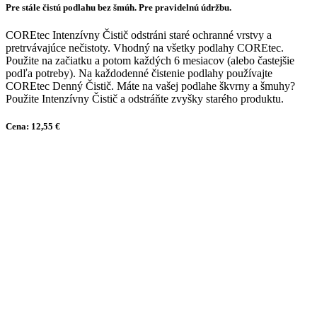
Pre stále čistú podlahu bez šmúh. Pre pravidelnú údržbu.
COREtec Intenzívny Čistič odstráni staré ochranné vrstvy a
pretrvávajúce nečistoty. Vhodný na všetky podlahy COREtec.
Použite na začiatku a potom každých 6 mesiacov (alebo častejšie
podľa potreby). Na každodenné čistenie podlahy používajte
COREtec Denný Čistič. Máte na vašej podlahe škvrny a šmuhy?
Použite Intenzívny Čistič a odstráňte zvyšky starého produktu.
Cena: 12,55 €