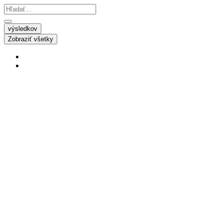
výsledkov
Zobraziť všetky