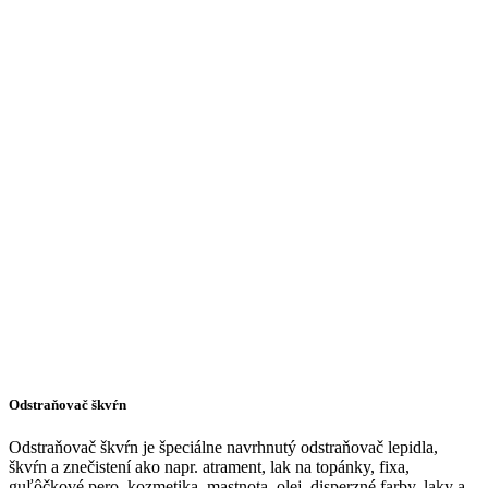
Odstraňovač škvŕn
Odstraňovač škvŕn je špeciálne navrhnutý odstraňovač lepidla,
škvŕn a znečistení ako napr. atrament, lak na topánky, fixa,
guľôčkové pero, kozmetika, mastnota, olej, disperzné farby, laky a