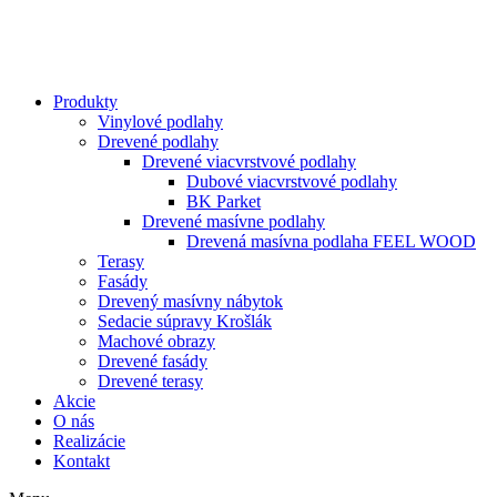
Produkty
Vinylové podlahy
Drevené podlahy
Drevené viacvrstvové podlahy
Dubové viacvrstvové podlahy
BK Parket
Drevené masívne podlahy
Drevená masívna podlaha FEEL WOOD
Terasy
Fasády
Drevený masívny nábytok
Sedacie súpravy Krošlák
Machové obrazy
Drevené fasády
Drevené terasy
Akcie
O nás
Realizácie
Kontakt