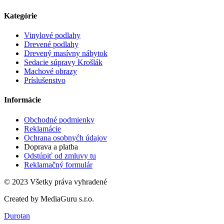
Kategórie
Vinylové podlahy
Drevené podlahy
Drevený masívny nábytok
Sedacie súpravy Krošlák
Machové obrazy
Príslušenstvo
Informácie
Obchodné podmienky
Reklamácie
Ochrana osobnyćh údajov
Doprava a platba
Odstúpiť od zmluvy tu
Reklamačný formulár
© 2023 Všetky práva vyhradené
Created by MediaGuru s.r.o.
Durotan