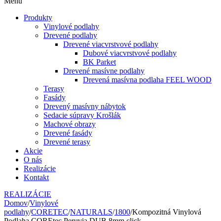
Menu
Produkty
Vinylové podlahy
Drevené podlahy
Drevené viacvrstvové podlahy
Dubové viacvrstvové podlahy
BK Parket
Drevené masívne podlahy
Drevená masívna podlaha FEEL WOOD
Terasy
Fasády
Drevený masívny nábytok
Sedacie súpravy Krošlák
Machové obrazy
Drevené fasády
Drevené terasy
Akcie
O nás
Realizácie
Kontakt
REALIZÁCIE
Domov
/
Vinylové
podlahy
/
CORETEC
/
NATURALS
/
1800
/
Kompozitná Vinylová
Podlaha COREtec Peruvia DUB 8mm click