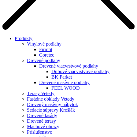
Produkty
Vinylové podlahy
Firmfit
Coretec
Drevené podlahy
Drevené viacvrstvové podlahy
Dubové viacvrstvové podlahy
BK Parket
Drevené masívne podlahy
FEEL WOOD
Terasy Vetedy
Fasádne obklady Vetedy
Drevený masívny nábytok
Sedacie súpravy Krošlák
Drevené fasády
Drevené terasy
Machové obrazy
Príslušenstvo