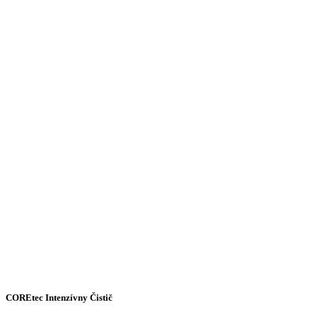
COREtec Intenzívny Čistič