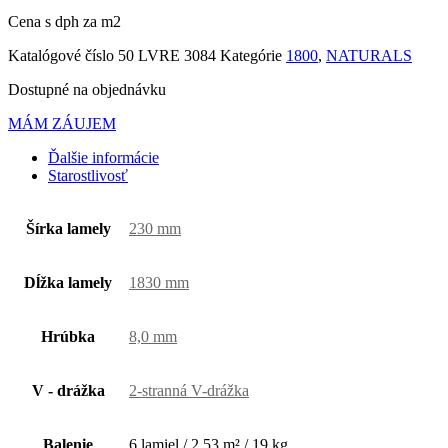
Cena s dph za m2
Katalógové číslo
50 LVRE 3084
Kategórie
1800
,
NATURALS
Dostupné na objednávku
MÁM ZÁUJEM
Ďalšie informácie
Starostlivosť
Šírka lamely
230 mm
Dĺžka lamely
1830 mm
Hrúbka
8,0 mm
V - drážka
2-stranná V-drážka
Balenie
6 lamiel / 2,53 m² / 19 kg