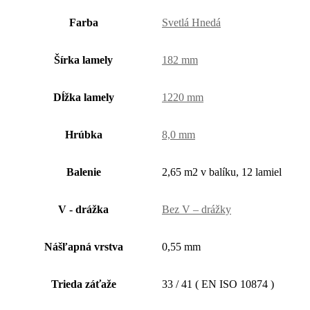
Farba
Svetlá Hnedá
Šírka lamely
182 mm
Dĺžka lamely
1220 mm
Hrúbka
8,0 mm
Balenie
2,65 m2 v balíku, 12 lamiel
V - drážka
Bez V – drážky
Nášľapná vrstva
0,55 mm
Trieda záťaže
33 / 41 ( EN ISO 10874 )