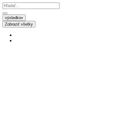
výsledkov
Zobraziť všetky