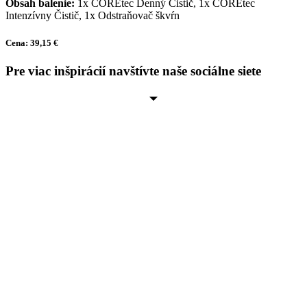
Obsah balenie:
1x COREtec Denný Čistič, 1x COREtec
Intenzívny Čistič, 1x Odstraňovač škvŕn
Cena: 39,15 €
Pre viac inšpirácií navštívte naše sociálne siete