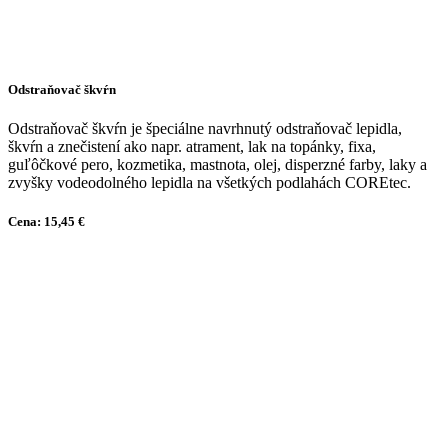
Odstraňovač škvŕn
Odstraňovač škvŕn je špeciálne navrhnutý odstraňovač lepidla,
škvŕn a znečistení ako napr. atrament, lak na topánky, fixa,
guľôčkové pero, kozmetika, mastnota, olej, disperzné farby, laky a
zvyšky vodeodolného lepidla na všetkých podlahách COREtec.
Cena: 15,45 €