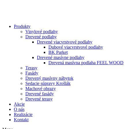
Produkty
Vinylové podlahy
Drevené podlahy
Drevené viacvrstvové podlahy
Dubové viacvrstvové podlahy
BK Parket
Drevené masívne podlahy
Drevená masívna podlaha FEEL WOOD
Terasy
Fasády
Drevený masívny nábytok
Sedacie súpravy Krošlák
Machové obrazy
Drevené fasády
Drevené terasy
Akcie
O nás
Realizácie
Kontakt