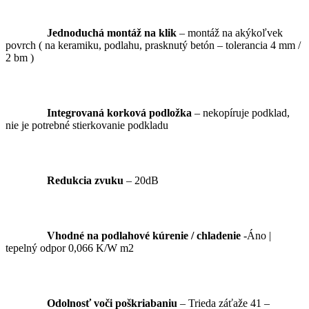
Jednoduchá montáž na klik
– montáž na akýkoľvek
povrch ( na keramiku, podlahu, prasknutý betón – tolerancia 4 mm /
2 bm )
Integrovaná korková podložka
– nekopíruje podklad,
nie je potrebné stierkovanie podkladu
Redukcia zvuku
– 20dB
Vhodné na podlahové kúrenie / chladenie
-Áno |
tepelný odpor 0,066 K/W m2
Odolnosť voči poškriabaniu
– Trieda záťaže 41 –