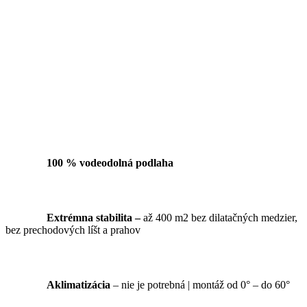
100 % vodeodolná podlaha
Extrémna stabilita –
až 400 m2 bez dilatačných medzier,
bez prechodových líšt a prahov
Aklimatizácia
– nie je potrebná | montáž od 0° – do 60°