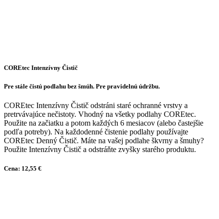
COREtec Intenzívny Čistič
Pre stále čistú podlahu bez šmúh. Pre pravidelnú údržbu.
COREtec Intenzívny Čistič odstráni staré ochranné vrstvy a
pretrvávajúce nečistoty. Vhodný na všetky podlahy COREtec.
Použite na začiatku a potom každých 6 mesiacov (alebo častejšie
podľa potreby). Na každodenné čistenie podlahy používajte
COREtec Denný Čistič. Máte na vašej podlahe škvrny a šmuhy?
Použite Intenzívny Čistič a odstráňte zvyšky starého produktu.
Cena: 12,55 €