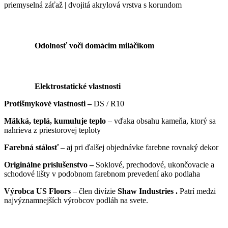
priemyselná záťaž | dvojitá akrylová vrstva s korundom
Odolnosť voči domácim miláčikom
Elektrostatické vlastnosti
Protišmykové vlastnosti –
DS / R10
Mäkká, teplá, kumuluje teplo
– vďaka obsahu kameňa, ktorý sa
nahrieva z priestorovej teploty
Farebná stálosť
– aj pri ďalšej objednávke farebne rovnaký dekor
Originálne príslušenstvo –
Soklové, prechodové, ukončovacie a
schodové lišty v podobnom farebnom prevedení ako podlaha
Výrobca US Floors
– člen divízie
Shaw Industries .
Patrí medzi
najvýznamnejších výrobcov podláh na svete.