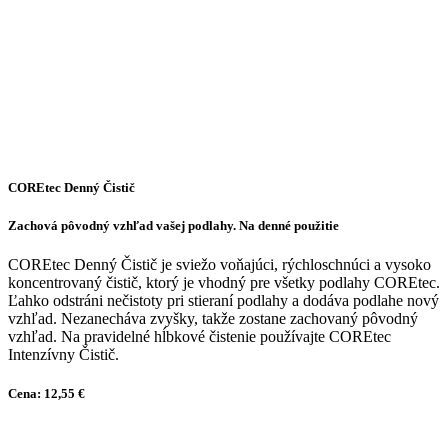
COREtec Denný Čistič
Zachová pôvodný vzhľad vašej podlahy. Na denné použitie
COREtec Denný Čistič je sviežo voňajúci, rýchloschnúci a vysoko
koncentrovaný čistič, ktorý je vhodný pre všetky podlahy COREtec.
Ľahko odstráni nečistoty pri stieraní podlahy a dodáva podlahe nový
vzhľad. Nezanecháva zvyšky, takže zostane zachovaný pôvodný
vzhľad. Na pravidelné hĺbkové čistenie používajte COREtec
Intenzívny Čistič.
Cena: 12,55 €