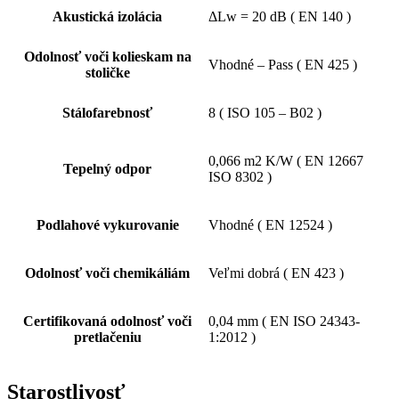
Akustická izolácia
ΔLw = 20 dB ( EN 140 )
Odolnosť voči kolieskam na
Vhodné – Pass ( EN 425 )
stoličke
Stálofarebnosť
8 ( ISO 105 – B02 )
0,066 m2 K/W ( EN 12667
Tepelný odpor
ISO 8302 )
Podlahové vykurovanie
Vhodné ( EN 12524 )
Odolnosť voči chemikáliám
Veľmi dobrá ( EN 423 )
Certifikovaná odolnosť voči
0,04 mm ( EN ISO 24343-
pretlačeniu
1:2012 )
Starostlivosť