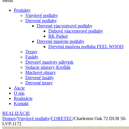
Menu
Produkty
Vinylové podlahy
Drevené podlahy
Drevené viacvrstvové podlahy
Dubové viacvrstvové podlahy
BK Parket
Drevené masívne podlahy
Drevená masívna podlaha FEEL WOOD
Terasy
Fasády
Drevený masívny nábytok
Sedacie súpravy Krošlák
Machové obrazy
Drevené fasády
Drevené terasy
Akcie
O nás
Realizácie
Kontakt
REALIZÁCIE
Domov
/
Vinylové podlahy
/
CORETEC
/
Charleston Oak 72 DUB 50-
LVP-1172