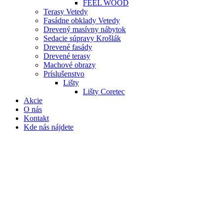
FEEL WOOD
Terasy Vetedy
Fasádne obklady Vetedy
Drevený masívny nábytok
Sedacie súpravy Krošlák
Drevené fasády
Drevené terasy
Machové obrazy
Príslušenstvo
Lišty
Lišty Coretec
Akcie
O nás
Kontakt
Kde nás nájdete