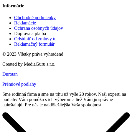
Informácie
Obchodné podmienky
Reklamácie
Ochrana osobnyćh údajov
Doprava a platba
Odstúpiť od zmluvy tu
Reklamačný formulár
© 2023 Všetky práva vyhradené
Created by MediaGuru s.r.o.
Durotan
Prémiové podlahy
Sme rodinná firma a sme na trhu už vyše 20 rokov. Naši experti na
podlahy Vám pomôžu s ich výberom a tiež Vám ju správne
nainštalujú. Pre nás je najdôležitejšia Vaša spokojnosť.