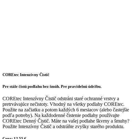
COREtec Intenzívny Čistič
Pre stále čistú podlahu bez šmúh. Pre pravidelnú údržbu.
COREtec Intenzívny Čistič odstráni staré ochranné vrstvy a
pretrvávajúce nečistoty. Vhodný na všetky podlahy COREtec.
Použite na začiatku a potom každých 6 mesiacov (alebo častejšie
podľa potreby). Na každodenné čistenie podlahy používajte
COREtec Denný Čistič. Máte na vašej podlahe škvrny a šmuhy?
Použite Intenzívny Čistič a odstráňte zvyšky starého produktu.
Cena: 12,55 €