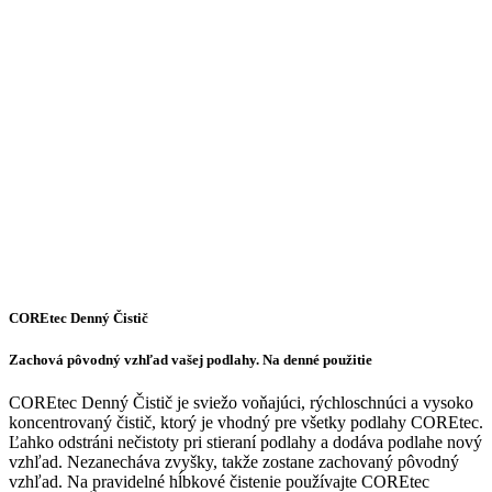
COREtec Denný Čistič
Zachová pôvodný vzhľad vašej podlahy. Na denné použitie
COREtec Denný Čistič je sviežo voňajúci, rýchloschnúci a vysoko
koncentrovaný čistič, ktorý je vhodný pre všetky podlahy COREtec.
Ľahko odstráni nečistoty pri stieraní podlahy a dodáva podlahe nový
vzhľad. Nezanecháva zvyšky, takže zostane zachovaný pôvodný
vzhľad. Na pravidelné hĺbkové čistenie používajte COREtec