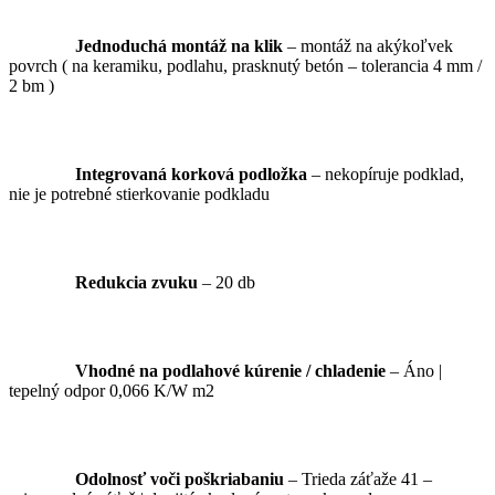
Jednoduchá montáž na klik
– montáž na akýkoľvek
povrch ( na keramiku, podlahu, prasknutý betón – tolerancia 4 mm /
2 bm )
Integrovaná korková podložka
– nekopíruje podklad,
nie je potrebné stierkovanie podkladu
Redukcia zvuku
– 20 db
Vhodné na podlahové kúrenie / chladenie
– Áno |
tepelný odpor 0,066 K/W m2
Odolnosť voči poškriabaniu
– Trieda záťaže 41 –