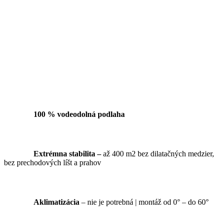
100 % vodeodolná podlaha
Extrémna stabilita –
až 400 m2 bez dilatačných medzier,
bez prechodových líšt a prahov
Aklimatizácia
– nie je potrebná | montáž od 0° – do 60°