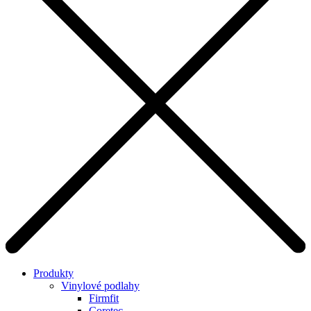
Produkty
Vinylové podlahy
Firmfit
Coretec