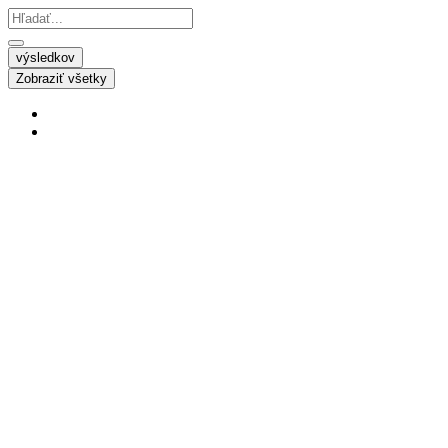
výsledkov
Zobraziť všetky