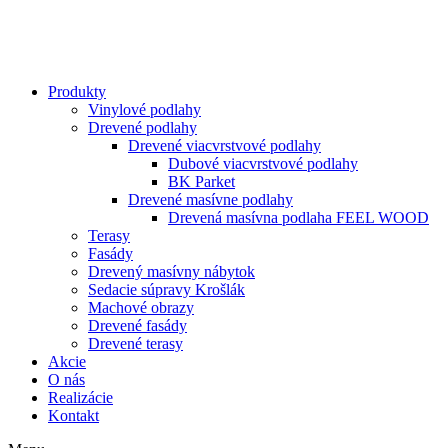
Produkty
Vinylové podlahy
Drevené podlahy
Drevené viacvrstvové podlahy
Dubové viacvrstvové podlahy
BK Parket
Drevené masívne podlahy
Drevená masívna podlaha FEEL WOOD
Terasy
Fasády
Drevený masívny nábytok
Sedacie súpravy Krošlák
Machové obrazy
Drevené fasády
Drevené terasy
Akcie
O nás
Realizácie
Kontakt