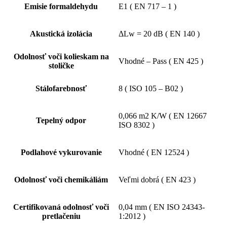
Emisie formaldehydu
E1 ( EN 717 – 1 )
Akustická izolácia
ΔLw = 20 dB ( EN 140 )
Odolnosť voči kolieskam na
Vhodné – Pass ( EN 425 )
stoličke
Stálofarebnosť
8 ( ISO 105 – B02 )
0,066 m2 K/W ( EN 12667
Tepelný odpor
ISO 8302 )
Podlahové vykurovanie
Vhodné ( EN 12524 )
Odolnosť voči chemikáliám
Veľmi dobrá ( EN 423 )
Certifikovaná odolnosť voči
0,04 mm ( EN ISO 24343-
pretlačeniu
1:2012 )