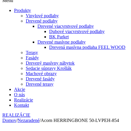
Menu
Produkty
Vinylové podlahy
Drevené podlahy
Drevené viacvrstvové podlahy
Dubové viacvrstvové podlahy
BK Parket
Drevené masívne podlahy
Drevená masívna podlaha FEEL WOOD
Terasy
Fasády
Drevený masívny nábytok
Sedacie súpravy Krošlák
Machové obrazy
Drevené fasády
Drevené terasy
Akcie
O nás
Realizácie
Kontakt
REALIZÁCIE
Domov
/
Nezaradené
/
Acorn HERRINGBONE 50-LVPEH-854