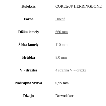
Kolekcia
COREtec® HERRINGBONE
Farba
Hnedá
Dĺžka lamely
660 mm
Šírka lamely
110 mm
Hrúbka
8,0 mm
V - drážka
4 stranná V – drážka
Nášľapná vrstva
0,55 mm
Dizajn
Drevodekor