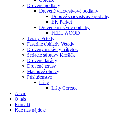
Drevené podlahy
Drevené viacvrstvové podlahy
Dubové viacvrstvové podlahy
BK Parket
Drevené masívne podlahy
FEEL WOOD
Terasy Vetedy
Fasádne obklady Vetedy
Drevený masívny nábytok
Sedacie súpravy Krošlák
Drevené fasády
Drevené terasy
Machové obrazy
Príslušenstvo
Lišty
Lišty Coretec
Akcie
O nás
Kontakt
Kde nás nájdete