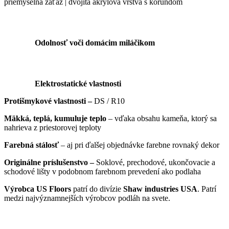
priemyselná záťaž | dvojitá akrylová vrstva s korundom
Odolnosť voči domácim miláčikom
Elektrostatické vlastnosti
Protišmykové vlastnosti –
DS / R10
Mäkká, teplá, kumuluje teplo
– vďaka obsahu kameňa, ktorý sa
nahrieva z priestorovej teploty
Farebná stálosť
– aj pri ďalšej objednávke farebne rovnaký dekor
Originálne príslušenstvo –
Soklové, prechodové, ukončovacie a
schodové lišty v podobnom farebnom prevedení ako podlaha
Výrobca US Floors
patrí do divízie
Shaw industries USA
. Patrí
medzi najvýznamnejších výrobcov podláh na svete.