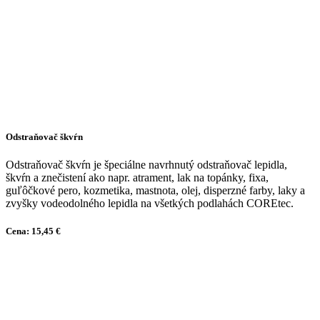
Odstraňovač škvŕn
Odstraňovač škvŕn je špeciálne navrhnutý odstraňovač lepidla,
škvŕn a znečistení ako napr. atrament, lak na topánky, fixa,
guľôčkové pero, kozmetika, mastnota, olej, disperzné farby, laky a
zvyšky vodeodolného lepidla na všetkých podlahách COREtec.
Cena: 15,45 €