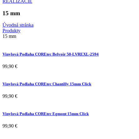
REALIZÁCIE
15 mm
Úvodná stránka
Produkty
15 mm
Vinylová Podlaha COREtec Belvoir 50-LVREXL-2594
99,90
€
Vinylová Podlaha COREtec Chantilly 15mm Click
99,90
€
Vinylová Podlaha COREtec Egmont 15mm Click
99,90
€