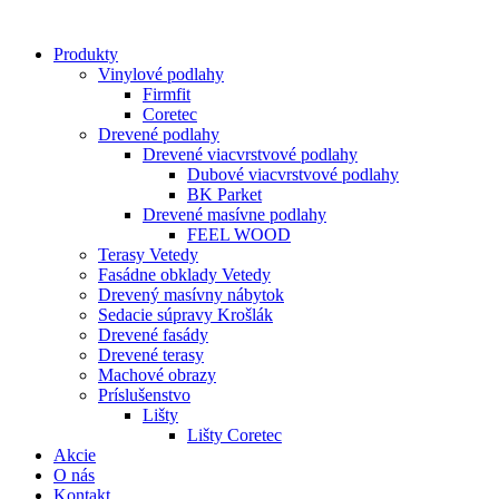
Produkty
Vinylové podlahy
Firmfit
Coretec
Drevené podlahy
Drevené viacvrstvové podlahy
Dubové viacvrstvové podlahy
BK Parket
Drevené masívne podlahy
FEEL WOOD
Terasy Vetedy
Fasádne obklady Vetedy
Drevený masívny nábytok
Sedacie súpravy Krošlák
Drevené fasády
Drevené terasy
Machové obrazy
Príslušenstvo
Lišty
Lišty Coretec
Akcie
O nás
Kontakt