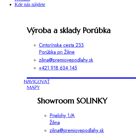
Kde nás nájdete
Výroba a sklady Porúbka
Cintorínska cesta 233
Porúbka pri Žiline
zilina@premiovepodlahy.sk
+421 918 634 145
NAVIGOVAŤ
MAPY
Showroom SOLINKY
Prielohy 1/A
Žilina
zilina@premiovepodlahy.sk