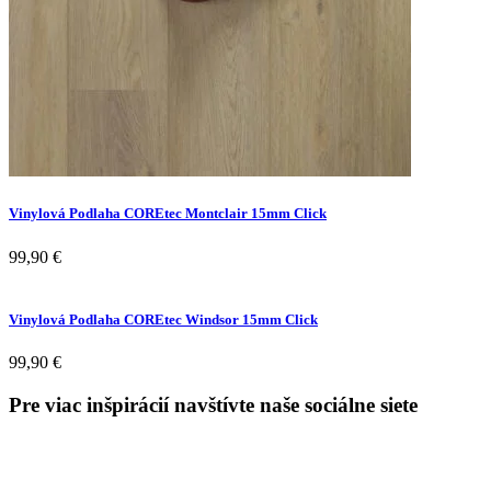
Vinylová Podlaha COREtec Montclair 15mm Click
99,90
€
Vinylová Podlaha COREtec Windsor 15mm Click
99,90
€
Pre viac inšpirácií navštívte naše sociálne siete