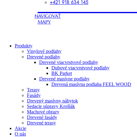
+421 918 634 145
NAVIGOVAŤ
MAPY
Produkty
Vinylové podlahy
Drevené podlahy
Drevené viacvrstvové podlahy
Dubové viacvrstvové podlahy
BK Parket
Drevené masívne podlahy
Drevená masívna podlaha FEEL WOOD
Terasy
Fasády
Drevený masívny nábytok
Sedacie súpravy Krošlák
Machové obrazy
Drevené fasády
Drevené terasy
Akcie
O nás