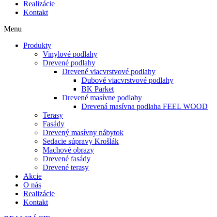
Realizácie
Kontakt
Menu
Produkty
Vinylové podlahy
Drevené podlahy
Drevené viacvrstvové podlahy
Dubové viacvrstvové podlahy
BK Parket
Drevené masívne podlahy
Drevená masívna podlaha FEEL WOOD
Terasy
Fasády
Drevený masívny nábytok
Sedacie súpravy Krošlák
Machové obrazy
Drevené fasády
Drevené terasy
Akcie
O nás
Realizácie
Kontakt