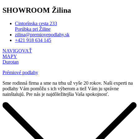
SHOWROOM Žilina
Cintorínska cesta 233
Porúbka pri Žiline
zilina@premiovepodlahy.sk
+421 918 634 145
NAVIGOVAŤ
MAPY
Durotan
Prémiové podlahy
Sme rodinná firma a sme na trhu už vyše 20 rokov. Naši experti na
podlahy Vám pomôžu s ich výberom a tiež Vám ju správne
nainštalujú. Pre nás je najdôležitejšia Vaša spokojnosť.