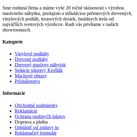
Sme rodinná firma a máme vyše 20 ročné skúsenosti s výrobou
masívneho nábytku, predajom a inštaláciou prémiových drevených,
vinylových podláh, terasových dosiek, fasádnych terás od
najväčších svetových výrobcov. Radi vás privítame v našich
showroomoch.
Kategórie
Vinylové podlahy
Drevené podlahy
Drevený masívny nábytok
Sedacie súpravy Krošlák
Machové obrazy
Príslušenstvo
Informácie
Obchodné podmienky
Reklamácie
Ochrana osobnyćh údajov
Doprava a platba
Odstúpiť od zmluvy tu
Reklamačný formulár