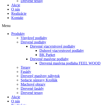
Drevené terasy
Akcie
O nás
Realizácie
Kontakt
Menu
Produkty
Vinylové podlahy
Drevené podlahy
Drevené viacvrstvové podlahy
Dubové viacvrstvové podlahy
BK Parket
Drevené masívne podlahy
Drevená masívna podlaha FEEL WOOD
Terasy
Fasády
Drevený masívny nábytok
Sedacie súpravy Krošlák
Machové obrazy
Drevené fasády
Drevené terasy
Akcie
O nás