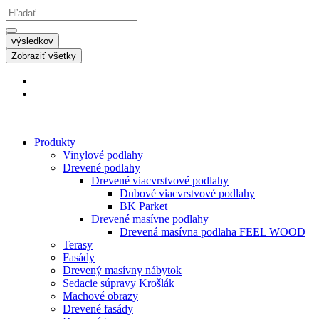
výsledkov
Zobraziť všetky
Produkty
Vinylové podlahy
Drevené podlahy
Drevené viacvrstvové podlahy
Dubové viacvrstvové podlahy
BK Parket
Drevené masívne podlahy
Drevená masívna podlaha FEEL WOOD
Terasy
Fasády
Drevený masívny nábytok
Sedacie súpravy Krošlák
Machové obrazy
Drevené fasády