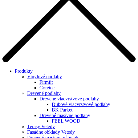
Produkty
Vinylové podlahy
Firmfit
Coretec
Drevené podlahy
Drevené viacvrstvové podlahy
Dubové viacvrstvové podlahy
BK Parket
Drevené masívne podlahy
FEEL WOOD
Terasy Vetedy
Fasádne obklady Vetedy
Drevený masívny nábytok