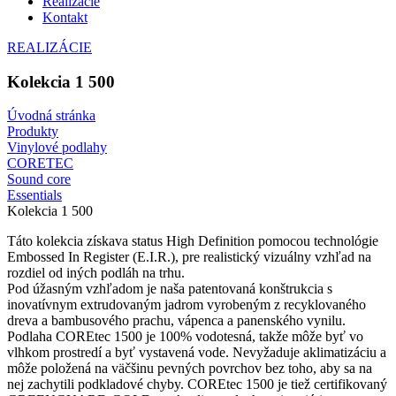
Realizácie
Kontakt
REALIZÁCIE
Kolekcia 1 500
Úvodná stránka
Produkty
Vinylové podlahy
CORETEC
Sound core
Essentials
Kolekcia 1 500
Táto kolekcia získava status High Definition pomocou technológie
Embossed In Register (E.I.R.), pre realistický vizuálny vzhľad na
rozdiel od iných podláh na trhu.
Pod úžasným vzhľadom je naša patentovaná konštrukcia s
inovatívnym extrudovaným jadrom vyrobeným z recyklovaného
dreva a bambusového prachu, vápenca a panenského vynilu.
Podlaha COREtec 1500 je 100% vodotesná, takže môže byť vo
vlhkom prostredí a byť vystavená vode. Nevyžaduje aklimatizáciu a
môže položená na väčšinu pevných povrchov bez toho, aby sa na
nej zachytili podkladové chyby. COREtec 1500 je tiež certifikovaný